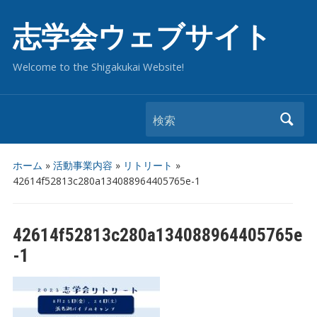
志学会ウェブサイト
Welcome to the Shigakukai Website!
検索
ホーム
»
活動事業内容
»
リトリート
»
42614f52813c280a134088964405765e-1
42614f52813c280a134088964405765e
-1